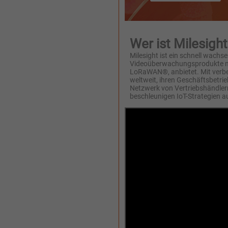
Wer ist Milesight
Milesight ist ein schnell wachs
Videoüberwachungsprodukte mit 
LoRaWAN®, anbietet. Mit verbes
weltweit, ihren Geschäftsbetrie
Netzwerk von Vertriebshändler
beschleunigen IoT-Strategien au