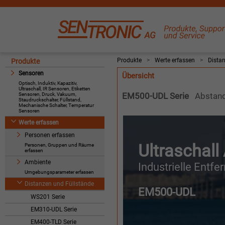
Produkte
>
Werte erfassen
>
Dista
Produkte
Sensoren
Übersicht
Optisch, Induktiv, Kapazitiv,
Ultraschall, IR Sensoren, Etiketten
EM500-UDL Serie
Abstan
Sensoren, Druck, Vakuum,
Staudruckschalter, Füllstand,
Mechanische Schalter, Temperatur
Sensoren
Werte erfassen
Personen erfassen
Ultraschal
Personen, Gruppen und Räume
erfassen
Ambiente
Industrielle Entfe
Umgebungsparameter erfassen
Distanzen und Füllstände
EM500-UDL
WS201 Serie
EM310-UDL Serie
EM400-TLD Serie