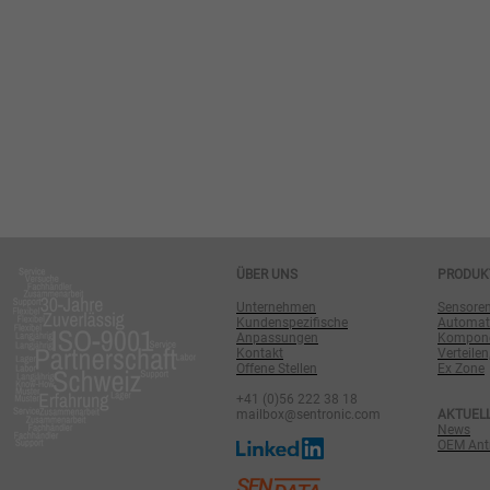
ÜBER UNS
PRODUK
Unternehmen
Sensore
Kundenspezifische
Automat
Anpassungen
Komponen
Kontakt
Verteilen
Offene Stellen
Ex Zone
+41 (0)56 222 38 18
mailbox@sentronic.com
AKTUEL
News
OEM Antr