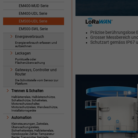
EM400-MUD Serie
EM400-UDL Serie
EM500-UDL Serie
EM500-SWL Serie
Präzise berührungslose E
Energieverbrauch
Grosser Messbereich un
Schutzart gemäss IP67 u
Energieverbrauch erfassen und
aufzeichnen
Leckagen
Punktuelle oder
Flächenüberwachung
Gateways, Controller und
Router
Die Schnittstelle vom Sensor zur
Plattform
Trennen & Schalten
Halbleiterrelais, Halbleiterschütze,
Schaltschütze, Schaltrelais,
Motorschutzschalter,
Motorschutzrelais, Wendeschütze,
Installationsgeräte
Automation
Kleinsteuerungen, Zeitrelais,
Überwachungsrelais,
Sicherheitsrelais, Halbleiterrelais,
Optokoppler, Zähler, Temperatur
Regler, Transmitter, Netzteile,