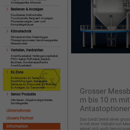
Anzeigegeräte, Motoren
Bedienen & Anzeigen
Drucktaster, Drehschalter,
Touchpanels, Bargraph Anzeigen,
Prozessanzeigen, Leer- und
Komplettgehäuse
Klimatechnik
Klimatransmitter, Datenlogger,
Flüssigmanometer, Handmessgeräte,
Messsonden
Verteilen, Verdrahten
Anschlusskabel, Verlängerungskabel,
PVC+ Kabel, PUR Kabel, Stecker,
Buchsen, Kundenspezifische
Anschlusskabel
Ex Zone
Ex Sensoren, Ex Taster, Ex
Durchführungen, Gekapselte
Gehäuse, Ex Pneumatik, Ex Wandler,
Ex Anlagen, Ex Transmitter
Grosser Messb
Senior Produkte
m bis 10 m mit
Alte Serien, Abgekündigte Geräte,
Sondergeräte
Antastoptione
Unternehmen
Unsere Partner
Das Gerät bietet einen gros
m mit einer Vielzahl von Me
Information
eignet sich auch hervorrag