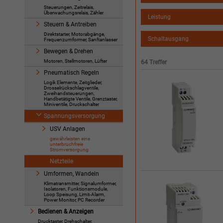
Steuerungen, Zeitrelais,
Überwachungsrelais, Zähler
Leistung
Steuern & Antreiben
Direktstarter, Motorabgänge,
Schaltausgang
Frequenzumformer, Sanftanlasser
Bewegen & Drehen
Motoren, Stellmotoren, Lüfter
64 Treffer
Pneumatisch Regeln
Logik Elemente, Zeitglieder,
Drosselrückschlagventile,
Zweihandsteuerungen,
Handbetätigte Ventile, Grenztaster,
Miniventile, Druckschalter
Spannungsversorgung
USV Anlagen
gewährleisten eine
unterbruchfreie
Stromversorgung
Netzteile
Umformen, Wandeln
Klimatransmitter, Signalumformer,
Isolatoren, Funktionsmodule,
Loop Speisung, Limit-Alarm,
Power Monitor, PC Recorder
Bedienen & Anzeigen
Drucktaster, Drehschalter,