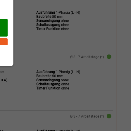
Vac
Ausführung
1-Phasig (L - N)
Baubreite
50 mm
8 A)
Sensoreingang
ohne
Schaltausgang
ohne
Timer Funktion
ohne
Ø 3 - 7 Arbeitstage (*)
Vac
Ausführung
1-Phasig (L - N)
Baubreite
50 mm
0 A)
Sensoreingang
ohne
Schaltausgang
ohne
Timer Funktion
ohne
Ø 3 - 7 Arbeitstage (*)