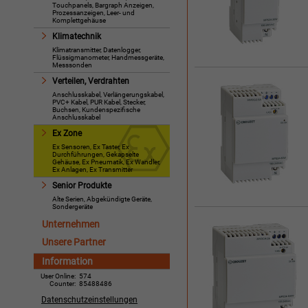
Touchpanels, Bargraph Anzeigen,
Prozessanzeigen, Leer- und
Komplettgehäuse
Klimatechnik
Klimatransmitter, Datenlogger,
Flüssigmanometer, Handmessgeräte,
Messsonden
Verteilen, Verdrahten
Anschlusskabel, Verlängerungskabel,
PVC+ Kabel, PUR Kabel, Stecker,
Buchsen, Kundenspezifische
Anschlusskabel
Ex Zone
Ex Sensoren, Ex Taster, Ex
Durchführungen, Gekapselte
Gehäuse, Ex Pneumatik, Ex Wandler,
Ex Anlagen, Ex Transmitter
Senior Produkte
Alte Serien, Abgekündigte Geräte,
Sondergeräte
Unternehmen
Unsere Partner
Information
User Online:
574
Counter:
85488486
Datenschutzeinstellungen