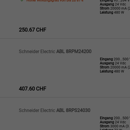
Hoher Wirkungsgrad von bis zu 87%
Eingang
93...264 
Ausgang
24 Vdc
Strom
20000 mA (2
Leistung
480 W
250.67 CHF
Schneider Electric
ABL 8RPM24200
Eingang
200...500
Ausgang
24 Vdc
Strom
20000 mA (2
Leistung
480 W
407.60 CHF
Schneider Electric
ABL 8RPS24030
Eingang
200...500
Ausgang
24 Vdc
Strom
3000 mA (3 