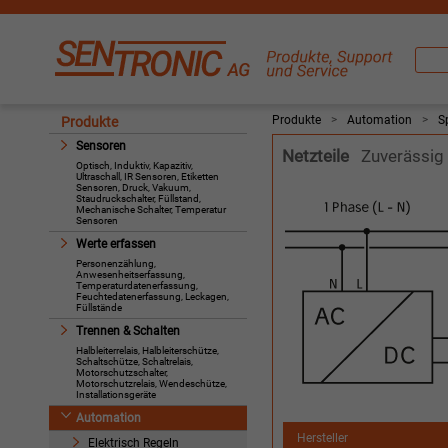
Produkte
>
Automation
>
S
Produkte
Sensoren
Netzteile
Zuverässig
Optisch, Induktiv, Kapazitiv,
Ultraschall, IR Sensoren, Etiketten
Sensoren, Druck, Vakuum,
Staudruckschalter, Füllstand,
Mechanische Schalter, Temperatur
Sensoren
Werte erfassen
Personenzählung,
Anwesenheitserfassung,
Temperaturdatenerfassung,
Feuchtedatenerfassung, Leckagen,
Füllstände
Trennen & Schalten
Halbleiterrelais, Halbleiterschütze,
Schaltschütze, Schaltrelais,
Motorschutzschalter,
Motorschutzrelais, Wendeschütze,
Installationsgeräte
Automation
Hersteller
Elektrisch Regeln