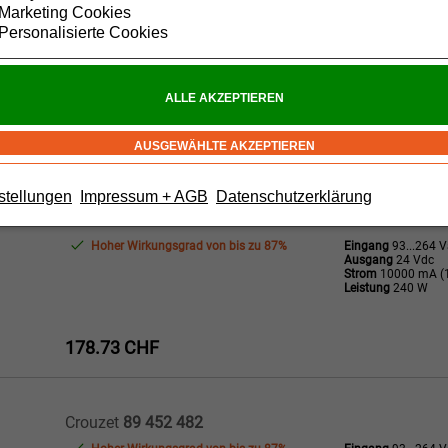
Marketing Cookies
Crouzet
89 452 241
Personalisierte Cookies
Hoher Wirkungsgrad von bis zu 87%
Eingang
93...264 
Ausgang
12 Vdc
Strom
18000 mA (1
Leistung
216 W
178.73 CHF
stellungen
Impressum + AGB
Datenschutzerklärung
Crouzet
89 452 242
Hoher Wirkungsgrad von bis zu 87%
Eingang
93...264 
Ausgang
24 Vdc
Strom
10000 mA (1
Leistung
240 W
178.73 CHF
Crouzet
89 452 482