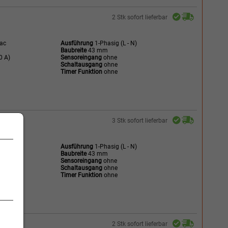
2 Stk sofort lieferbar
Vac
Ausführung
1-Phasig (L - N)
Baubreite
43 mm
0 A)
Sensoreingang
ohne
Schaltausgang
ohne
Timer Funktion
ohne
3 Stk sofort lieferbar
Vac
Ausführung
1-Phasig (L - N)
Baubreite
43 mm
0 A)
Sensoreingang
ohne
Schaltausgang
ohne
Timer Funktion
ohne
:
2 Stk sofort lieferbar