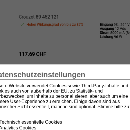
Crouzet
89 452 121
Hoher Wirkungsgrad von bis zu 87%
Eingang
93...264 
Ausgang
12 Vdc
Strom
8000 mA (8,
Leistung
96 W
117.69 CHF
atenschutzeinstellungen
Crouzet
89 452 122
Hoher Wirkungsgrad von bis zu 87%
Eingang
93...264 
ere Website verwendet Cookies sowie Third-Party-Inhalte und
Ausgang
24 Vdc
kies auch von außerhalb der EU, zu Statistik- und
Strom
5000 mA (5,
bezwecken, um Inhalte zu personalisieren, aber auch um eine
Leistung
120 W
sere User-Experience zu erreichen. Einige davon sind aus
hnischer Sicht essentiell, manche sind optional. Stimme bitte zu
117.69 CHF
Technisch essentielle Cookies
Analytics Cookies