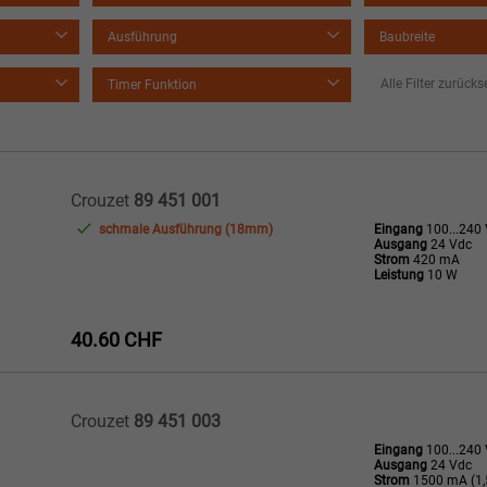
Ausführung
Baubreite
Alle Filter zurück
Timer Funktion
Crouzet
89 451 001
schmale Ausführung (18mm)
Eingang
100...240
Ausgang
24 Vdc
Strom
420 mA
Leistung
10 W
40.60 CHF
Crouzet
89 451 003
Eingang
100...240
Ausgang
24 Vdc
Strom
1500 mA (1,