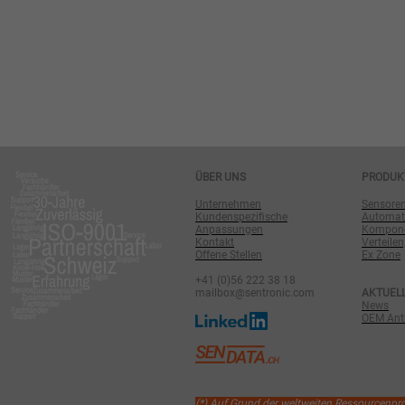
ÜBER UNS
PRODUK
Unternehmen
Sensore
Kundenspezifische
Automat
Anpassungen
Komponen
Kontakt
Verteilen
Offene Stellen
Ex Zone
+41 (0)56 222 38 18
mailbox@sentronic.com
AKTUEL
News
OEM Antr
(*) Auf Grund der weltweiten Ressourcenp