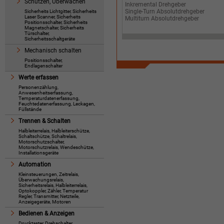
Schützen, Überwachen
Inkremental Drehgeber
Single-Turn Absolutdrehgeber
Sicherheits Lichtgitter, Sicherheits
Laser Scanner, Sicherheits
Multiturn Absolutdrehgeber
Positionsschalter, Sicherheits
Magnetschalter, Sicherheits
Türschalter,
Sicherheitsschaltgeräte
Mechanisch schalten
Positionsschalter,
Endlagenschalter
Werte erfassen
Personenzählung,
Anwesenheitserfassung,
Temperaturdatenerfassung,
Feuchtedatenerfassung, Leckagen,
Füllstände
Trennen & Schalten
Halbleiterrelais, Halbleiterschütze,
Schaltschütze, Schaltrelais,
Motorschutzschalter,
Motorschutzrelais, Wendeschütze,
Installationsgeräte
Automation
Kleinsteuerungen, Zeitrelais,
Überwachungsrelais,
Sicherheitsrelais, Halbleiterrelais,
Optokoppler, Zähler, Temperatur
Regler, Transmitter, Netzteile,
Anzeigegeräte, Motoren
Bedienen & Anzeigen
Drucktaster, Drehschalter,