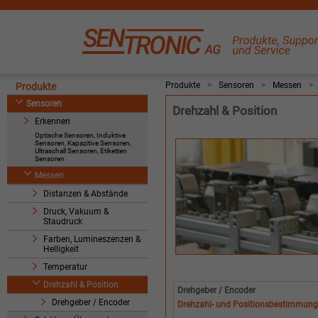
Produkte
>
Sensoren
>
Messen
>
Produkte
Sensoren
Drehzahl & Position
Erkennen
Optische Sensoren, Induktive
Sensoren, Kapazitive Sensoren,
Ultraschall Sensoren, Etiketten
Sensoren
Messen
Distanzen & Abstände
Druck, Vakuum &
Staudruck
Farben, Lumineszenzen &
Helligkeit
Temperatur
Drehzahl & Position
Drehgeber / Encoder
Drehgeber / Encoder
Drehzahl- und Positionsbestimmung