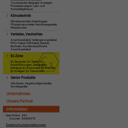
Touchpanels, Bargraph Anzeigen,
Prozessanzeigen, Leer- und
Komplettgehäuse
Klimatechnik
Klimatransmitter, Datenlogger,
Flüssigmanometer, Handmessgeräte,
Messsonden
Verteilen, Verdrahten
Anschlusskabel, Verlängerungskabel,
PVC+ Kabel, PUR Kabel, Stecker,
Buchsen, Kundenspezifische
Anschlusskabel
Ex Zone
Ex Sensoren, Ex Taster, Ex
Durchführungen, Gekapselte
Gehäuse, Ex Pneumatik, Ex Wandler,
Ex Anlagen, Ex Transmitter
Senior Produkte
Alte Serien, Abgekündigte Geräte,
Sondergeräte
Unternehmen
Unsere Partner
Information
User Online:
454
Counter:
85488370
Datenschutzeinstellungen