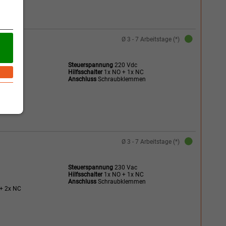
Ø 3 - 7 Arbeitstage (*)
Steuerspannung
220 Vdc
Hilfsschalter
1x NO + 1x NC
Anschluss
Schraubklemmen
+ 2x NC
Ø 3 - 7 Arbeitstage (*)
Steuerspannung
230 Vac
Hilfsschalter
1x NO + 1x NC
Anschluss
Schraubklemmen
+ 2x NC