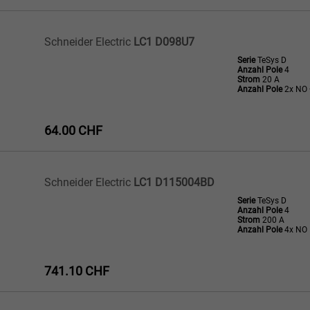
Schneider Electric
LC1 D098U7
Serie
TeSys D
Anzahl Pole
4
Strom
20 A
Anzahl Pole
2x NO 
64.00 CHF
Schneider Electric
LC1 D115004BD
Serie
TeSys D
Anzahl Pole
4
Strom
200 A
Anzahl Pole
4x NO
741.10 CHF