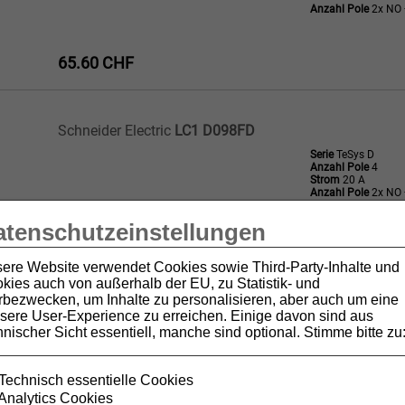
Anzahl Pole
2x NO 
65.60 CHF
Schneider Electric
LC1 D098FD
Serie
TeSys D
Anzahl Pole
4
Strom
20 A
Anzahl Pole
2x NO 
atenschutzeinstellungen
104.40 CHF
ere Website verwendet Cookies sowie Third-Party-Inhalte und
kies auch von außerhalb der EU, zu Statistik- und
bezwecken, um Inhalte zu personalisieren, aber auch um eine
Schneider Electric
LC1 D098JD
sere User-Experience zu erreichen. Einige davon sind aus
hnischer Sicht essentiell, manche sind optional. Stimme bitte zu
Serie
TeSys D
Anzahl Pole
4
Strom
20 A
Anzahl Pole
2x NO 
Technisch essentielle Cookies
Analytics Cookies