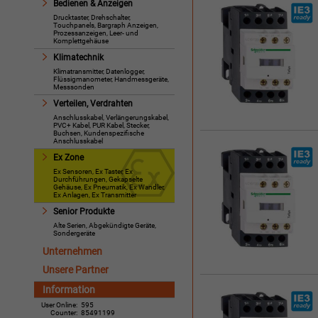
Bedienen & Anzeigen
Drucktaster, Drehschalter,
Touchpanels, Bargraph Anzeigen,
Prozessanzeigen, Leer- und
Komplettgehäuse
Klimatechnik
Klimatransmitter, Datenlogger,
Flüssigmanometer, Handmessgeräte,
Messsonden
Verteilen, Verdrahten
Anschlusskabel, Verlängerungskabel,
PVC+ Kabel, PUR Kabel, Stecker,
Buchsen, Kundenspezifische
Anschlusskabel
Ex Zone
Ex Sensoren, Ex Taster, Ex
Durchführungen, Gekapselte
Gehäuse, Ex Pneumatik, Ex Wandler,
Ex Anlagen, Ex Transmitter
Senior Produkte
Alte Serien, Abgekündigte Geräte,
Sondergeräte
Unternehmen
Unsere Partner
Information
User Online:
595
Counter:
85491199