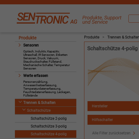
Produkte
>
Trennen & Schalte
Produkte
Sensoren
Schaltschütze 4-polig
Optisch, Induktiv, Kapazitiv,
Ultraschall, IR Sensoren, Etiketten
Sensoren, Druck, Vakuum,
Staudruckschalter, Füllstand,
Mechanische Schalter, Temperatur
Sensoren
Werte erfassen
Personenzählung,
Anwesenheitserfassung,
Temperaturdatenerfassung,
Feuchtedatenerfassung, Leckagen,
Füllstände
Trennen & Schalten
Hersteller
Schaltschütze
Schaltschütze 2-polig
Hilfsschalter
Schaltschütze 3-polig
Alle Filter zurücksetzen
Schaltschütze 4-polig