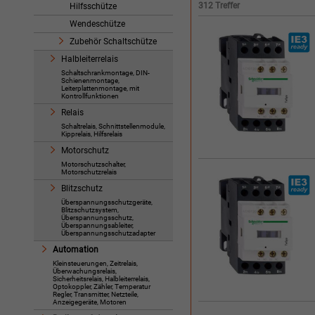
312 Treffer
Hilfsschütze
Wendeschütze
Zubehör Schaltschütze
Halbleiterrelais
Schaltschrankmontage, DIN-
Schienenmontage,
Leiterplattenmontage, mit
Kontrollfunktionen
Relais
Schaltrelais, Schnittstellenmodule,
Kipprelais, Hilfsrelais
Motorschutz
Motorschutzschalter,
Motorschutzrelais
Blitzschutz
Überspannungsschutzgeräte,
Blitzschutzsystem,
Überspannungsschutz,
Überspannungsableiter,
Überspannungsschutzadapter
Automation
Kleinsteuerungen, Zeitrelais,
Überwachungsrelais,
Sicherheitsrelais, Halbleiterrelais,
Optokoppler, Zähler, Temperatur
Regler, Transmitter, Netzteile,
Anzeigegeräte, Motoren