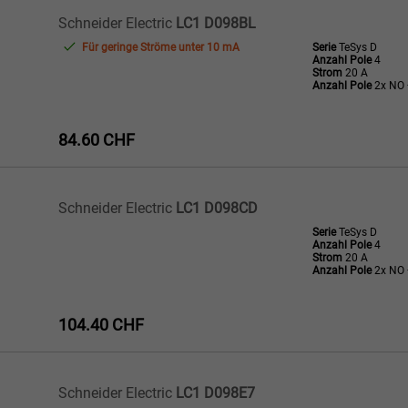
Schneider Electric
LC1 D098BL
Für geringe Ströme unter 10 mA
Serie
TeSys D
Anzahl Pole
4
Strom
20 A
Anzahl Pole
2x NO 
84.60 CHF
Schneider Electric
LC1 D098CD
Serie
TeSys D
Anzahl Pole
4
Strom
20 A
Anzahl Pole
2x NO 
104.40 CHF
Schneider Electric
LC1 D098E7