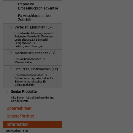
Ex pneum
Drosselrückschlagventile
Ex Anschlussplatten,
Zubehör
Verteilen, Einführen (Ex)
Ex Polyester Abzweigdosen,Ex
Polyester Verteiler,Ex Polyester
Leergehäuse,Ex Edelstahl
Leergehäuse,Ex
Leitungseinführungen
Mechanisch schalten (Ex)
Ex Positionsschalter, Ex
Mikroschalter
Schützen, Überwachen (Ex)
Ex Sicherheitsschalter, Ex
Sicherheitsmagnetschalter, Ex
Sicherheitsdrehgeber, Ex
Seilzugschalter
Senior Produkte
Alte Serien, Abgekündigte Geräte,
Sondergeräte
Unternehmen
Unsere Partner
Information
User Online:
618