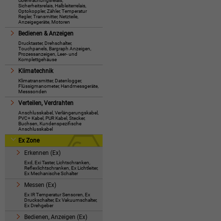
Überwachungsrelais,
Sicherheitsrelais, Halbleiterrelais,
Optokoppler, Zähler, Temperatur
Regler, Transmitter, Netzteile,
Anzeigegeräte, Motoren
Bedienen & Anzeigen
Drucktaster, Drehschalter,
Touchpanels, Bargraph Anzeigen,
Prozessanzeigen, Leer- und
Komplettgehäuse
Klimatechnik
Klimatransmitter, Datenlogger,
Flüssigmanometer, Handmessgeräte,
Messsonden
Verteilen, Verdrahten
Anschlusskabel, Verlängerungskabel,
PVC+ Kabel, PUR Kabel, Stecker,
Buchsen, Kundenspezifische
Anschlusskabel
Ex Zone
Erkennen (Ex)
Exd, Exi Taster, Lichtschranken,
Reflexlichtschranken, Ex Lichtleiter,
Ex Mechanische Schalter
Messen (Ex)
Ex IR Temperatur Sensoren, Ex
Druckschalter, Ex Vakuumschalter,
Ex Drehgeber
Bedienen, Anzeigen (Ex)