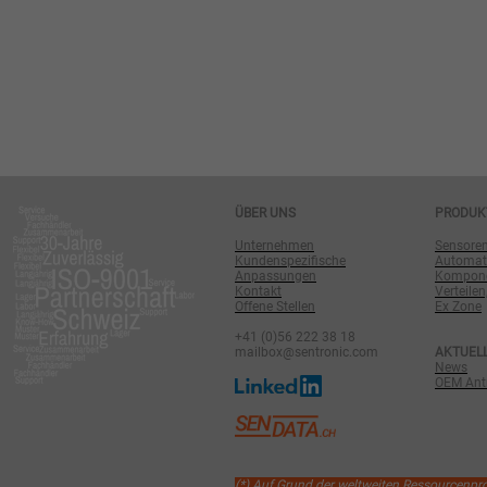
ÜBER UNS
PRODUK
Unternehmen
Sensore
Kundenspezifische
Automat
Anpassungen
Komponen
Kontakt
Verteilen
Offene Stellen
Ex Zone
+41 (0)56 222 38 18
mailbox@sentronic.com
AKTUEL
News
OEM Antr
(*) Auf Grund der weltweiten Ressourcenp