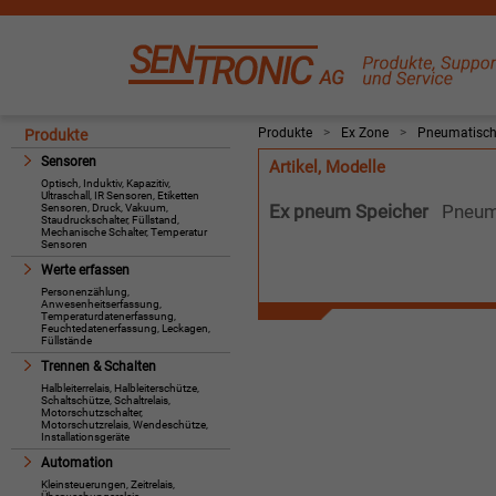
Produkte
>
Ex Zone
>
Pneumatisch 
Produkte
Sensoren
Artikel, Modelle
Optisch, Induktiv, Kapazitiv,
Ultraschall, IR Sensoren, Etiketten
Ex pneum Speicher
Pneum
Sensoren, Druck, Vakuum,
Staudruckschalter, Füllstand,
Mechanische Schalter, Temperatur
Sensoren
Werte erfassen
Personenzählung,
Anwesenheitserfassung,
Temperaturdatenerfassung,
Feuchtedatenerfassung, Leckagen,
Füllstände
Trennen & Schalten
Halbleiterrelais, Halbleiterschütze,
Schaltschütze, Schaltrelais,
Motorschutzschalter,
Motorschutzrelais, Wendeschütze,
Installationsgeräte
Automation
Kleinsteuerungen, Zeitrelais,