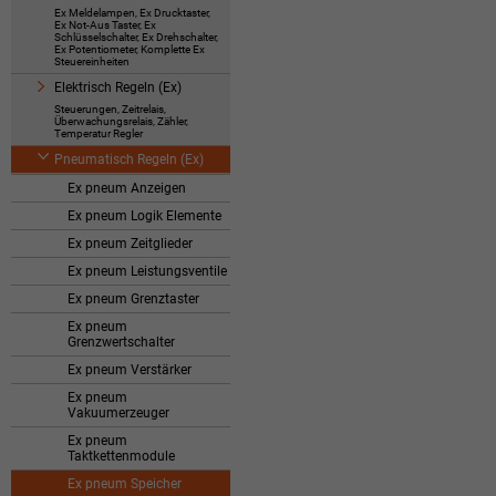
Ex Meldelampen, Ex Drucktaster,
Ex Not-Aus Taster, Ex
Schlüsselschalter, Ex Drehschalter,
Ex Potentiometer, Komplette Ex
Steuereinheiten
Elektrisch Regeln (Ex)
Steuerungen, Zeitrelais,
Überwachungsrelais, Zähler,
Temperatur Regler
Pneumatisch Regeln (Ex)
Ex pneum Anzeigen
Ex pneum Logik Elemente
Ex pneum Zeitglieder
Ex pneum Leistungsventile
Ex pneum Grenztaster
Ex pneum
Grenzwertschalter
Ex pneum Verstärker
Ex pneum
Vakuumerzeuger
Ex pneum
Taktkettenmodule
Ex pneum Speicher