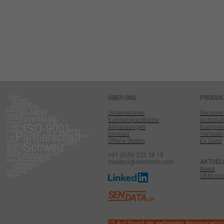
ÜBER UNS
PRODUK
Unternehmen
Sensore
Kundenspezifische
Automat
Anpassungen
Komponen
Kontakt
Verteilen
Offene Stellen
Ex Zone
+41 (0)56 222 38 18
mailbox@sentronic.com
AKTUEL
News
OEM Antr
(*) Auf Grund der weltweiten Ressourcenp