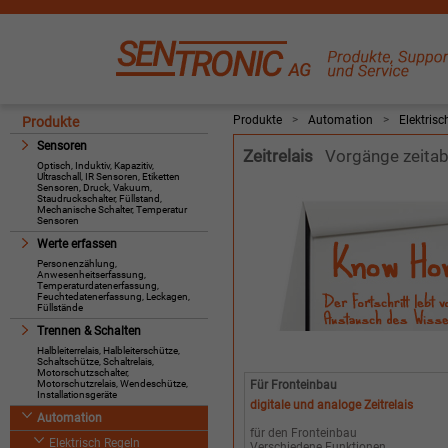
Produkte
>
Automation
>
Elektrisc
Produkte
Sensoren
Zeitrelais
Vorgänge zeitab
Optisch, Induktiv, Kapazitiv,
Ultraschall, IR Sensoren, Etiketten
Sensoren, Druck, Vakuum,
Staudruckschalter, Füllstand,
Mechanische Schalter, Temperatur
Sensoren
Werte erfassen
Personenzählung,
Anwesenheitserfassung,
Temperaturdatenerfassung,
Feuchtedatenerfassung, Leckagen,
Füllstände
Trennen & Schalten
Halbleiterrelais, Halbleiterschütze,
Schaltschütze, Schaltrelais,
Motorschutzschalter,
Motorschutzrelais, Wendeschütze,
Für Fronteinbau
Installationsgeräte
digitale und analoge Zeitrelais
Automation
für den Fronteinbau
Elektrisch Regeln
Verschiedene Funktionen