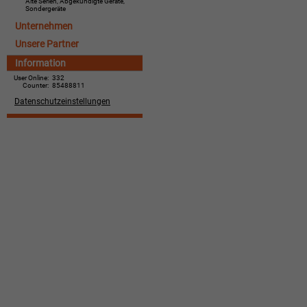
Alte Serien, Abgekündigte Geräte,
Sondergeräte
Unternehmen
Unsere Partner
Information
User Online:
332
Counter:
85488811
Datenschutzeinstellungen