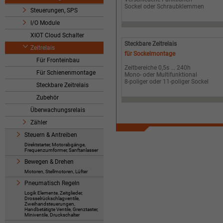
Sockel oder Schraubklemmen
Steuerungen, SPS
I/O Module
XIOT Cloud Schalter
Steckbare Zeitrelais
Zeitrelais
für Sockelmontage
Für Fronteinbau
Zeitbereiche 0,5s ... 240h
Für Schienenmontage
Mono- oder Multifunktional
8-poliger oder 11-poliger Sockel
Steckbare Zeitrelais
Zubehör
Überwachungsrelais
Zähler
Steuern & Antreiben
Direktstarter, Motorabgänge,
Frequenzumformer, Sanftanlasser
Bewegen & Drehen
Motoren, Stellmotoren, Lüfter
Pneumatisch Regeln
Logik Elemente, Zeitglieder,
Drosselrückschlagventile,
Zweihandsteuerungen,
Handbetätigte Ventile, Grenztaster,
Miniventile, Druckschalter