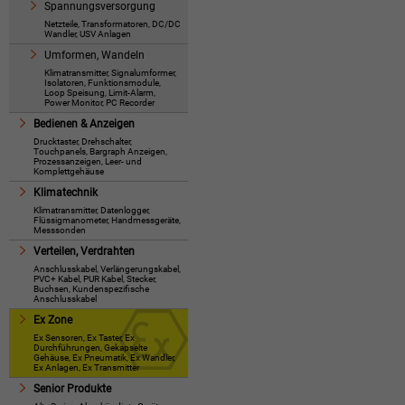
Spannungsversorgung
Netzteile, Transformatoren, DC/DC
Wandler, USV Anlagen
Umformen, Wandeln
Klimatransmitter, Signalumformer,
Isolatoren, Funktionsmodule,
Loop Speisung, Limit-Alarm,
Power Monitor, PC Recorder
Bedienen & Anzeigen
Drucktaster, Drehschalter,
Touchpanels, Bargraph Anzeigen,
Prozessanzeigen, Leer- und
Komplettgehäuse
Klimatechnik
Klimatransmitter, Datenlogger,
Flüssigmanometer, Handmessgeräte,
Messsonden
Verteilen, Verdrahten
Anschlusskabel, Verlängerungskabel,
PVC+ Kabel, PUR Kabel, Stecker,
Buchsen, Kundenspezifische
Anschlusskabel
Ex Zone
Ex Sensoren, Ex Taster, Ex
Durchführungen, Gekapselte
Gehäuse, Ex Pneumatik, Ex Wandler,
Ex Anlagen, Ex Transmitter
Senior Produkte