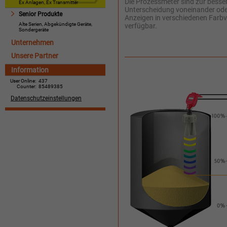
Die Prozessmeter sind zur besse
Ex Anlagen, Ex Transmitter
Unterscheidung voneinander od
Senior Produkte
Anzeigen in verschiedenen Farbv
Alte Serien, Abgekündigte Geräte,
verfügbar.
Sondergeräte
Unternehmen
Unsere Partner
Information
User Online:
437
Counter:
85489385
Datenschutzeinstellungen