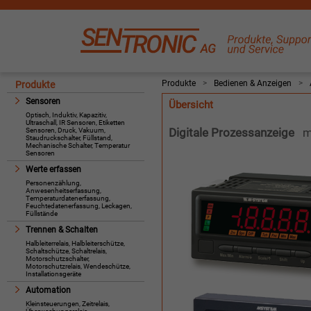
Produkte
>
Bedienen & Anzeigen
>
Produkte
Sensoren
Übersicht
Optisch, Induktiv, Kapazitiv,
Ultraschall, IR Sensoren, Etiketten
Digitale Prozessanzeige
m
Sensoren, Druck, Vakuum,
Staudruckschalter, Füllstand,
Mechanische Schalter, Temperatur
Sensoren
Werte erfassen
Personenzählung,
Anwesenheitserfassung,
Temperaturdatenerfassung,
Feuchtedatenerfassung, Leckagen,
Füllstände
Trennen & Schalten
Halbleiterrelais, Halbleiterschütze,
Schaltschütze, Schaltrelais,
Motorschutzschalter,
Motorschutzrelais, Wendeschütze,
Installationsgeräte
Automation
Kleinsteuerungen, Zeitrelais,