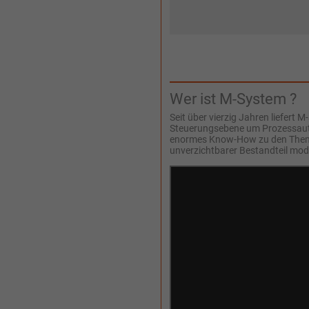
Wer ist M-System ?
Seit über vierzig Jahren liefert
Steuerungsebene um Prozessauto
enormes Know-How zu den Themen 
unverzichtbarer Bestandteil mod