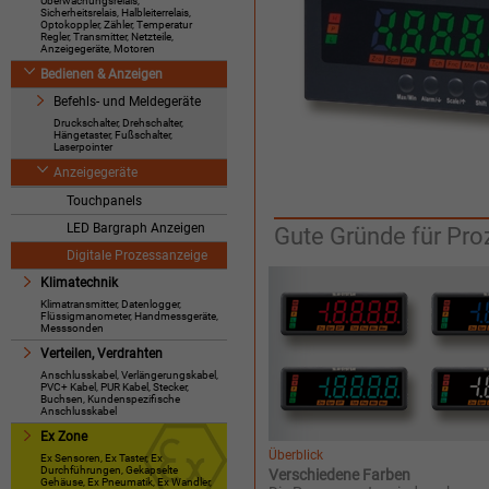
Überwachungsrelais,
Sicherheitsrelais, Halbleiterrelais,
Optokoppler, Zähler, Temperatur
Regler, Transmitter, Netzteile,
Anzeigegeräte, Motoren
Bedienen & Anzeigen
Befehls- und Meldegeräte
Druckschalter, Drehschalter,
Hängetaster, Fußschalter,
Laserpointer
Anzeigegeräte
Touchpanels
LED Bargraph Anzeigen
Gute Gründe für Pr
Digitale Prozessanzeige
Klimatechnik
Klimatransmitter, Datenlogger,
Flüssigmanometer, Handmessgeräte,
Messsonden
Verteilen, Verdrahten
Anschlusskabel, Verlängerungskabel,
PVC+ Kabel, PUR Kabel, Stecker,
Buchsen, Kundenspezifische
Anschlusskabel
Ex Zone
Überblick
Ex Sensoren, Ex Taster, Ex
Durchführungen, Gekapselte
Verschiedene Farben
Gehäuse, Ex Pneumatik, Ex Wandler,