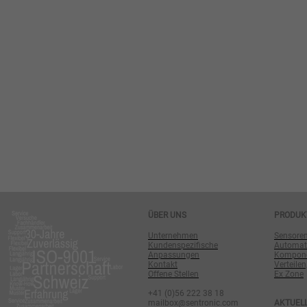
ÜBER UNS
PRODUK
Unternehmen
Sensore
Kundenspezifische
Automat
Anpassungen
Komponen
Kontakt
Verteilen
Offene Stellen
Ex Zone
+41 (0)56 222 38 18
mailbox@sentronic.com
AKTUEL