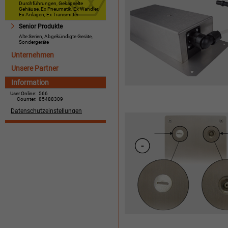
Durchführungen, Gekapselte
Gehäuse, Ex Pneumatik, Ex Wandler,
Ex Anlagen, Ex Transmitter
Senior Produkte
Alte Serien, Abgekündigte Geräte,
Sondergeräte
Unternehmen
Unsere Partner
Information
User Online:
566
Counter:
85488309
Datenschutzeinstellungen