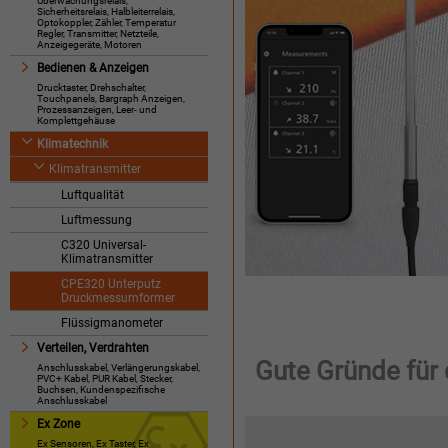
Überwachungsrelais,
Sicherheitsrelais, Halbleiterrelais,
Optokoppler, Zähler, Temperatur
Regler, Transmitter, Netzteile,
Anzeigegeräte, Motoren
Bedienen & Anzeigen
Drucktaster, Drehschalter,
Touchpanels, Bargraph Anzeigen,
Prozessanzeigen, Leer- und
Komplettgehäuse
Klimatechnik
Klimatransmitter
Luftqualität
Luftmessung
C320 Universal-
Klimatransmitter
CPE320 Unterputz
Druckmessumformer
Flüssigmanometer
Verteilen, Verdrahten
Gute Gründe für 
Anschlusskabel, Verlängerungskabel,
PVC+ Kabel, PUR Kabel, Stecker,
Buchsen, Kundenspezifische
Anschlusskabel
Ex Zone
Ex Sensoren, Ex Taster, Ex