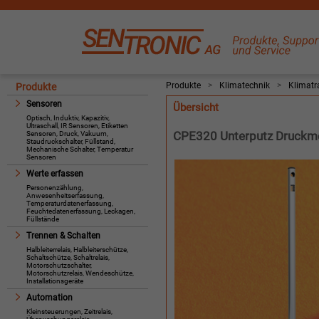
Produkte
>
Klimatechnik
>
Klimatr
Produkte
Sensoren
Übersicht
Optisch, Induktiv, Kapazitiv,
Ultraschall, IR Sensoren, Etiketten
CPE320 Unterputz Druck
Sensoren, Druck, Vakuum,
Staudruckschalter, Füllstand,
Mechanische Schalter, Temperatur
Sensoren
Werte erfassen
Personenzählung,
Anwesenheitserfassung,
Temperaturdatenerfassung,
Feuchtedatenerfassung, Leckagen,
Füllstände
Trennen & Schalten
Halbleiterrelais, Halbleiterschütze,
Schaltschütze, Schaltrelais,
Motorschutzschalter,
Motorschutzrelais, Wendeschütze,
Installationsgeräte
Automation
Kleinsteuerungen, Zeitrelais,