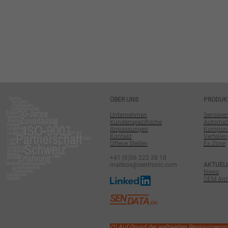
ÜBER UNS
PRODUK
Unternehmen
Sensore
Kundenspezifische
Automat
Anpassungen
Komponen
Kontakt
Verteilen
Offene Stellen
Ex Zone
+41 (0)56 222 38 18
mailbox@sentronic.com
AKTUEL
News
OEM Antr
(*) Auf Grund der weltweiten Ressourcenp