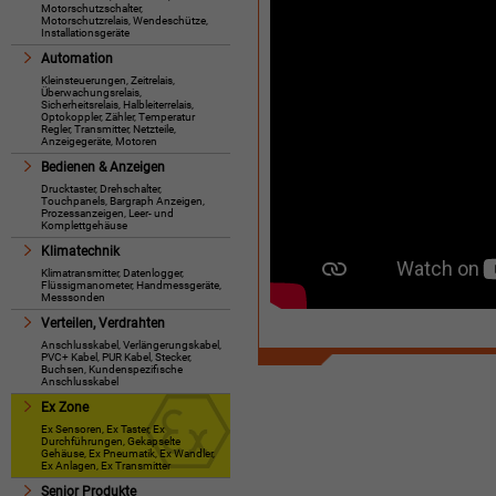
Motorschutzschalter,
Motorschutzrelais, Wendeschütze,
Installationsgeräte
Automation
Kleinsteuerungen, Zeitrelais,
Überwachungsrelais,
Sicherheitsrelais, Halbleiterrelais,
Optokoppler, Zähler, Temperatur
Regler, Transmitter, Netzteile,
Anzeigegeräte, Motoren
Bedienen & Anzeigen
Drucktaster, Drehschalter,
Touchpanels, Bargraph Anzeigen,
Prozessanzeigen, Leer- und
Komplettgehäuse
Klimatechnik
Klimatransmitter, Datenlogger,
Flüssigmanometer, Handmessgeräte,
Messsonden
Verteilen, Verdrahten
Anschlusskabel, Verlängerungskabel,
PVC+ Kabel, PUR Kabel, Stecker,
Buchsen, Kundenspezifische
Anschlusskabel
Ex Zone
Ex Sensoren, Ex Taster, Ex
Durchführungen, Gekapselte
Gehäuse, Ex Pneumatik, Ex Wandler,
Ex Anlagen, Ex Transmitter
Senior Produkte