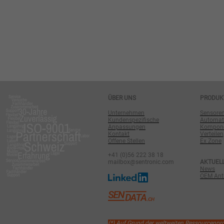
ÜBER UNS
PRODUK
Unternehmen
Sensore
Kundenspezifische
Automat
Anpassungen
Komponen
Kontakt
Verteilen
Offene Stellen
Ex Zone
+41 (0)56 222 38 18
mailbox@sentronic.com
AKTUEL
News
OEM Antr
(*) Auf Grund der weltweiten Ressourcenp