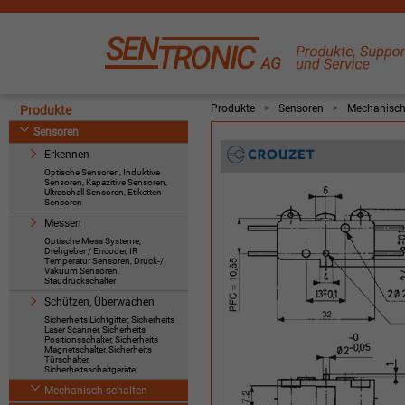
Produkte
>
Sensoren
>
Mechanisch
Produkte
Sensoren
Erkennen
Optische Sensoren, Induktive
Sensoren, Kapazitive Sensoren,
Ultraschall Sensoren, Etiketten
Sensoren
Messen
Optische Mess Systeme,
Drehgeber / Encoder, IR
Temperatur Sensoren, Druck-/
Vakuum Sensoren,
Staudruckschalter
Schützen, Überwachen
Sicherheits Lichtgitter, Sicherheits
Laser Scanner, Sicherheits
Positionsschalter, Sicherheits
Magnetschalter, Sicherheits
Türschalter,
Sicherheitsschaltgeräte
Mechanisch schalten