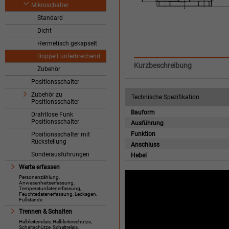
Mikroschalter
Standard
Dicht
Hermetisch gekapselt
Doppelt unterbrechend
Kurzbeschreibung
Zubehör
Positionsschalter
Zubehör zu
Technische Spezifikation
Positionsschalter
Bauform
Drahtlose Funk
Positionsschalter
Ausführung
Funktion
Positionsschalter mit
Rückstellung
Anschluss
Sonderausführungen
Hebel
Werte erfassen
Personenzählung,
Anwesenheitserfassung,
Temperaturdatenerfassung,
Feuchtedatenerfassung, Leckagen,
Füllstände
Trennen & Schalten
Halbleiterrelais, Halbleiterschütze,
Schaltschütze, Schaltrelais,