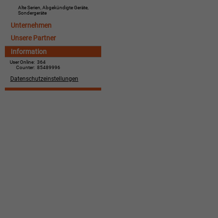
Alte Serien, Abgekündigte Geräte,
Sondergeräte
Unternehmen
Unsere Partner
Information
User Online:
364
Counter:
85489996
Datenschutzeinstellungen