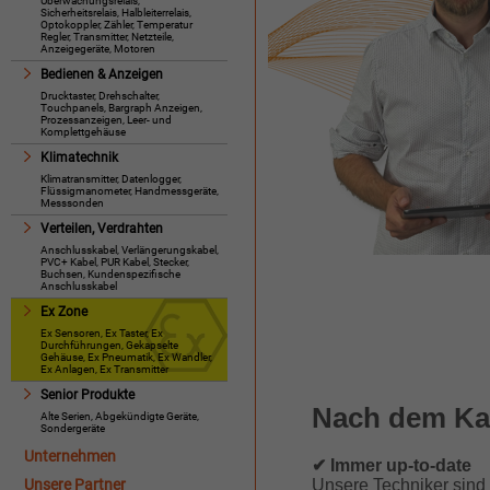
Überwachungsrelais,
Sicherheitsrelais, Halbleiterrelais,
Optokoppler, Zähler, Temperatur
Regler, Transmitter, Netzteile,
Anzeigegeräte, Motoren
Bedienen & Anzeigen
Drucktaster, Drehschalter,
Touchpanels, Bargraph Anzeigen,
Prozessanzeigen, Leer- und
Komplettgehäuse
Klimatechnik
Klimatransmitter, Datenlogger,
Flüssigmanometer, Handmessgeräte,
Messsonden
Verteilen, Verdrahten
Anschlusskabel, Verlängerungskabel,
PVC+ Kabel, PUR Kabel, Stecker,
Buchsen, Kundenspezifische
Anschlusskabel
Ex Zone
Ex Sensoren, Ex Taster, Ex
Durchführungen, Gekapselte
Gehäuse, Ex Pneumatik, Ex Wandler,
Ex Anlagen, Ex Transmitter
Senior Produkte
Nach dem Ka
Alte Serien, Abgekündigte Geräte,
Sondergeräte
Unternehmen
✔ Immer up-to-date
Unsere Partner
Unsere Techniker sind 