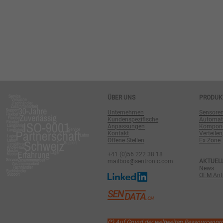
ÜBER UNS
PRODUK
Unternehmen
Sensore
Kundenspezifische
Automat
Anpassungen
Komponen
Kontakt
Verteilen
Offene Stellen
Ex Zone
+41 (0)56 222 38 18
mailbox@sentronic.com
AKTUEL
News
OEM Antr
(*) Auf Grund der weltweiten Ressourcenp