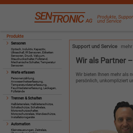
Produkte
Sensoren
Support und Service
mehr 
Optisch, Induktiv, Kapazitiv,
Ultraschall, IR Sensoren, Etiketten
Sensoren, Druck, Vakuum,
Wir als Partner –
Staudruckschalter, Füllstand,
Mechanische Schalter, Temperatur
Sensoren
Werte erfassen
Wir bieten Ihnen mehr als n
Personenzählung,
persönlich, unkompliziert u
Anwesenheitserfassung,
Temperaturdatenerfassung,
Feuchtedatenerfassung, Leckagen,
Füllstände
Trennen & Schalten
Halbleiterrelais, Halbleiterschütze,
Schaltschütze, Schaltrelais,
Motorschutzschalter,
Motorschutzrelais, Wendeschütze,
Installationsgeräte
Automation
Kleinsteuerungen, Zeitrelais,