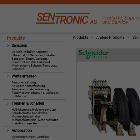
Produkte
>
Andere Produkte
>
Seni
Produkte
Sensoren
Optisch, Induktiv, Kapazitiv,
Ultraschall, IR Sensoren, Etiketten
Sensoren, Druck, Vakuum,
Staudruckschalter, Füllstand,
Mechanische Schalter, Temperatur
Sensoren
Werte erfassen
Personenzählung,
Anwesenheitserfassung,
Temperaturdatenerfassung,
Feuchtedatenerfassung, Leckagen,
Füllstände
Trennen & Schalten
Halbleiterrelais, Halbleiterschütze,
Schaltschütze, Schaltrelais,
Motorschutzschalter,
Motorschutzrelais, Wendeschütze,
Installationsgeräte
Automation
Kleinsteuerungen, Zeitrelais,