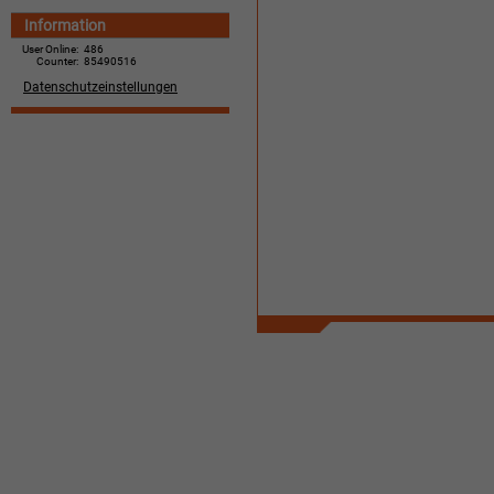
Information
User Online:
486
Counter:
85490516
Datenschutzeinstellungen