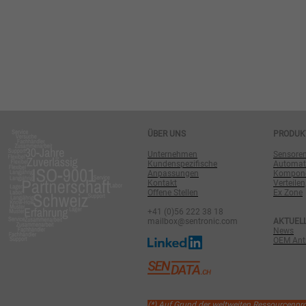
ÜBER UNS
PRODUK
Unternehmen
Sensore
Kundenspezifische
Automat
Anpassungen
Komponen
Kontakt
Verteilen
Offene Stellen
Ex Zone
+41 (0)56 222 38 18
mailbox@sentronic.com
AKTUEL
News
OEM Antr
(*) Auf Grund der weltweiten Ressourcenp