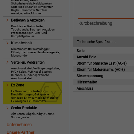
Überwachungsrelais,
Sicherheitsrelais, Halbleiterrelais,
Optokoppler, Zähler, Temperatur
Regler, Transmitter, Netzteile,
Anzeigegeräte, Motoren
Bedienen & Anzeigen
Kurzbeschreibung
Drucktaster, Drehschalter,
Touchpanels, Bargraph Anzeigen,
Prozessanzeigen, Leer- und
Komplettgehäuse
Technische Spezifikation
Klimatechnik
Klimatransmitter, Datenlogger,
Serie
Flüssigmanometer, Handmessgeräte,
Messsonden
Anzahl Pole
Verteilen, Verdrahten
Strom für ohmsche Last (AC-1)
Anschlusskabel, Verlängerungskabel,
Strom für Motorenanw. (AC-3)
PVC+ Kabel, PUR Kabel, Stecker,
Buchsen, Kundenspezifische
Steuerspannung
Anschlusskabel
Hilfsschalter
Ex Zone
Anschluss
Ex Sensoren, Ex Taster, Ex
Durchführungen, Gekapselte
Gehäuse, Ex Pneumatik, Ex Wandler,
Ex Anlagen, Ex Transmitter
Senior Produkte
Alte Serien, Abgekündigte Geräte,
Sondergeräte
Unternehmen
Unsere Partner