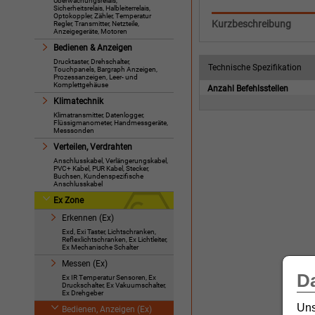
Überwachungsrelais,
Sicherheitsrelais, Halbleiterrelais,
Optokoppler, Zähler, Temperatur
Kurzbeschreibung
Regler, Transmitter, Netzteile,
Anzeigegeräte, Motoren
Bedienen & Anzeigen
Drucktaster, Drehschalter,
Technische Spezifikation
Touchpanels, Bargraph Anzeigen,
Prozessanzeigen, Leer- und
Komplettgehäuse
Anzahl Befehlsstellen
Klimatechnik
Klimatransmitter, Datenlogger,
Flüssigmanometer, Handmessgeräte,
Messsonden
Verteilen, Verdrahten
Anschlusskabel, Verlängerungskabel,
PVC+ Kabel, PUR Kabel, Stecker,
Buchsen, Kundenspezifische
Anschlusskabel
Ex Zone
Erkennen (Ex)
Exd, Exi Taster, Lichtschranken,
Reflexlichtschranken, Ex Lichtleiter,
Ex Mechanische Schalter
Messen (Ex)
D
Ex IR Temperatur Sensoren, Ex
Druckschalter, Ex Vakuumschalter,
Ex Drehgeber
Uns
Bedienen, Anzeigen (Ex)