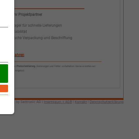
Wir als Ihr Projektpartner
:
+
Abruflager für schnelle Lieferungen
+
Preisstabilität
+
Spezfische Verpackung und Beschriftung
mehr erfahren
*Listenpreis zur
Preisorientierung
. Änderungen und Fehler vorbehalten. Gerne erstellen wir
Ihnen ein OEM Angebot.
 Copyright by Sentronic AG |
Impressum + AGB
|
Kontakt
|
Datenschutzerklärung