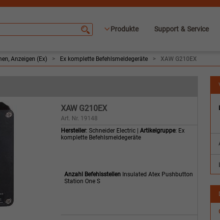
Produkte
Support & Service
nen, Anzeigen (Ex)
>
Ex komplette Befehlsmeldegeräte
>
XAW G210EX
XAW G210EX
Art. Nr. 19148
Hersteller
: Schneider Electric |
Artikelgruppe
: Ex
komplette Befehlsmeldegeräte
Anzahl Befehlsstellen
Insulated Atex Pushbutton
Station One S