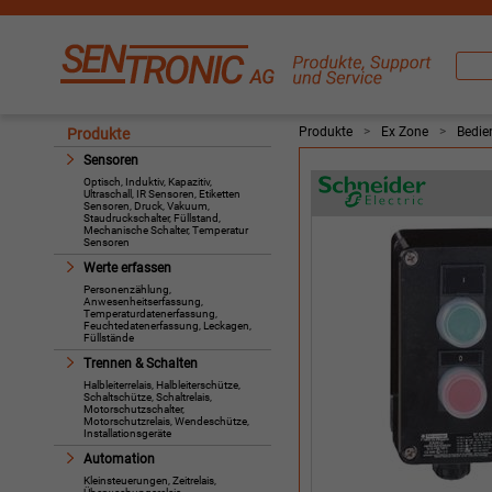
Produkte
>
Ex Zone
>
Bedie
Produkte
Sensoren
Optisch, Induktiv, Kapazitiv,
Ultraschall, IR Sensoren, Etiketten
Sensoren, Druck, Vakuum,
Staudruckschalter, Füllstand,
Mechanische Schalter, Temperatur
Sensoren
Werte erfassen
Personenzählung,
Anwesenheitserfassung,
Temperaturdatenerfassung,
Feuchtedatenerfassung, Leckagen,
Füllstände
Trennen & Schalten
Halbleiterrelais, Halbleiterschütze,
Schaltschütze, Schaltrelais,
Motorschutzschalter,
Motorschutzrelais, Wendeschütze,
Installationsgeräte
Automation
Kleinsteuerungen, Zeitrelais,