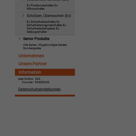
Ex Positionsschalter, Ex
Mikroschalter
Schützen, Überwachen (Ex)
Ex Sicherheitsschalter, Ex
Sicherheitsmagnetschalter, Ex
Sicherheitsdrehgeber, Ex
Seilzugschalter
Senior Produkte
Alte Serien, Abgekündigte Geräte,
Sondergeräte
Unternehmen
Unsere Partner
Information
User Online:
542
Counter:
85488340
Datenschutzeinstellungen