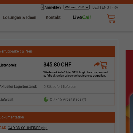
Anmelden
DEU
|
ENG
|
FRA
Lösungen & Ideen
Kontakt
Verfügbarkeit & Preis
345.80 CHF
Listenpreis:
Wiederverkäufer?
Hier
OEM Login beantragen und
auf die aktuellen Wiederverkaufspreise zugreifen.
Aktueller Lagerbestand:
0 Stk sofort lieferbar
Ø 7 - 15 Arbeitstage (*)
Lieferzeit:
Dokumentation
CAD
CAD-3D-SCHNEIDER.php