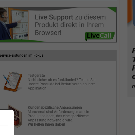
Serviceleistungen im Fokus
Testgeräte
Nicht sicher ob es funktioniert? Testen Sie
unsere Produkte bei Bedarf vorab an Ihrer
Applikation.
Kundenspezifische Anpassungen
Manchmal sind Anforderungen an ein
Produkt so hoch, das eine spezifische
Anpassung notwendig wird.
Wir helfen Ihnen dabei!