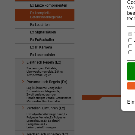
Coo
Ex Einzelkomponenten
Wer
bes
Ex komplette
Befehlsmeldegeräte
tec
Ex Leuchten
Ex Signalsäulen
Ex Fußschalter
Ex IP Kamera
Ex Laserpointer
Elektrisch Regeln (Ex)
Steuerungen, Zeitrelais,
Überwachungsrelais, Zähler,
Temperatur Regler
Pneumatisch Regeln (Ex)
Logik Elemente, Zeitglieder,
Drosselrückschlagventile,
Zweihandsteuerungen,
Handbetätigte Ventile, Grenztaster,
Miniventile, Druckschalter
Ein
Verteilen, Einführen (Ex)
Ex Polyester Abzweigdosen,Ex
Polyester Verteiler,Ex Polyester
Leergehäuse,Ex Edelstahl
Leergehäuse,Ex
Leitungseinführungen
Mechanisch schalten (Ex)