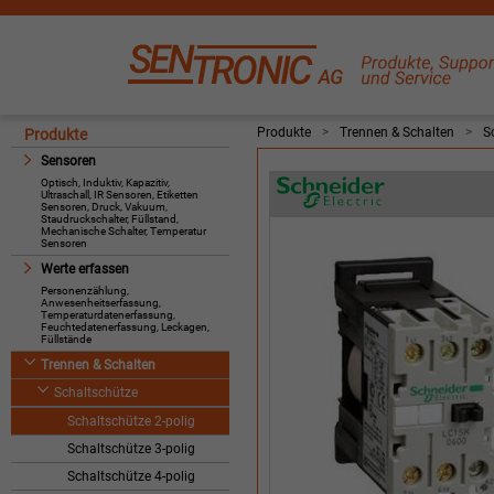
Produkte
>
Trennen & Schalten
>
S
Produkte
Sensoren
Optisch, Induktiv, Kapazitiv,
Ultraschall, IR Sensoren, Etiketten
Sensoren, Druck, Vakuum,
Staudruckschalter, Füllstand,
Mechanische Schalter, Temperatur
Sensoren
Werte erfassen
Personenzählung,
Anwesenheitserfassung,
Temperaturdatenerfassung,
Feuchtedatenerfassung, Leckagen,
Füllstände
Trennen & Schalten
Schaltschütze
Schaltschütze 2-polig
Schaltschütze 3-polig
Schaltschütze 4-polig