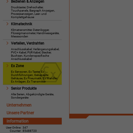
Bedienen & Anzeigen
Drucktaster, Drehschalter,
Touchpanels, Bargraph Anzeigen,
Prozessanzeigen, Leer- und
Komplettgehäuse
Klimatechnik
Klimatransmitter, Datenlogger,
Flüssigmanometer, Handmessgeräte,
Messsonden
Verteilen, Verdrahten
Anschlusskabel, Verlängerungskabel,
PVC+ Kabel, PUR Kabel, Stecker,
Buchsen, Kundenspezifische
Anschlusskabel
Ex Zone
Ex Sensoren, Ex Taster, Ex
Durchführungen, Gekapselte
Gehäuse, Ex Pneumatik, Ex Wandler,
Ex Anlagen, Ex Transmitter
Senior Produkte
Alte Serien, Abgekündigte Geräte,
Sondergeräte
Unternehmen
Unsere Partner
Information
User Online:
347
Counter:
85488720