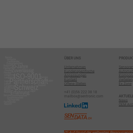
ÜBER UNS
PRODUK
Unternehmen
Sensore
Kundenspezifische
Automat
Anpassungen
Komponen
Kontakt
Verteilen
Offene Stellen
Ex Zone
+41 (0)56 222 38 18
mailbox@sentronic.com
AKTUEL
News
OEM Antr
(*) Auf Grund der weltweiten Ressourcenp