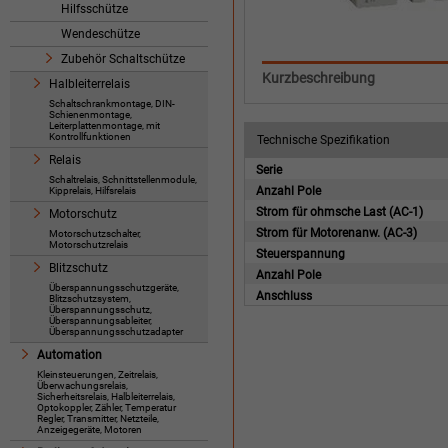
Hilfsschütze
Wendeschütze
Zubehör Schaltschütze
Kurzbeschreibung
Halbleiterrelais
Schaltschrankmontage, DIN-
Schienenmontage,
Leiterplattenmontage, mit
Kontrollfunktionen
Technische Spezifikation
Relais
Serie
Schaltrelais, Schnittstellenmodule,
Anzahl Pole
Kipprelais, Hilfsrelais
Strom für ohmsche Last (AC-1)
Motorschutz
Strom für Motorenanw. (AC-3)
Motorschutzschalter,
Motorschutzrelais
Steuerspannung
Blitzschutz
Anzahl Pole
Überspannungsschutzgeräte,
Anschluss
Blitzschutzsystem,
Überspannungsschutz,
Überspannungsableiter,
Überspannungsschutzadapter
Automation
Kleinsteuerungen, Zeitrelais,
Überwachungsrelais,
Sicherheitsrelais, Halbleiterrelais,
Optokoppler, Zähler, Temperatur
Regler, Transmitter, Netzteile,
Anzeigegeräte, Motoren