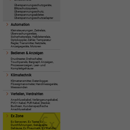
Überspannungsschutzgeräte,
Blitzschutzsystem,
Überspannungsschutz,
Überspannungsableiter,
Überspannungsschutzadapter
Automation
Kleinsteuerungen, Zeitrelais,
Überwachungsrelais,
Sicherheitsrelais, Halbleiterrelais,
Optokoppler, Zähler, Temperatur
Regler, Transmitter, Netzteile,
Anzeigegeräte, Motoren
Bedienen & Anzeigen
Drucktaster, Drehschalter,
Touchpanels, Bargraph Anzeigen,
Prozessanzeigen, Leer- und
Komplettgehäuse
Klimatechnik
Klimatransmitter, Datenlogger,
Flüssigmanometer, Handmessgeräte,
Messsonden
Verteilen, Verdrahten
Anschlusskabel, Verlängerungskabel,
PVC+ Kabel, PUR Kabel, Stecker,
Buchsen, Kundenspezifische
Anschlusskabel
Ex Zone
Ex Sensoren, Ex Taster, Ex
Durchführungen, Gekapselte
Gehäuse, Ex Pneumatik, Ex Wandler,