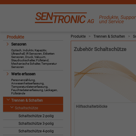
Produkte
>
Trennen & Schalten
>
S
Produkte
Sensoren
Zubehör Schaltschütze
Optisch, Induktiv, Kapazitiv,
Ultraschall, IR Sensoren, Etiketten
Sensoren, Druck, Vakuum,
Staudruckschalter, Füllstand,
Mechanische Schalter, Temperatur
Sensoren
Werte erfassen
Personenzählung,
Anwesenheitserfassung,
Temperaturdatenerfassung,
Feuchtedatenerfassung, Leckagen,
Füllstände
Trennen & Schalten
Hilfsschalterblöcke
Schaltschütze
Schaltschütze 2-polig
Schaltschütze 3-polig
Schaltschütze 4-polig