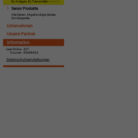
Ex Anlagen, Ex Transmitter
Senior Produkte
Alte Serien, Abgekündigte Geräte,
Sondergeräte
Unternehmen
Unsere Partner
Information
User Online:
427
Counter:
85488404
Datenschutzeinstellungen