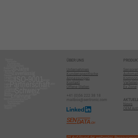
ÜBER UNS
PRODUK
Unternehmen
Sensore
Kundenspezifische
Automat
Anpassungen
Komponen
Kontakt
Verteilen
Offene Stellen
Ex Zone
+41 (0)56 222 38 18
mailbox@sentronic.com
AKTUEL
News
OEM Antr
(*) Auf Grund der weltweiten Ressourcenp