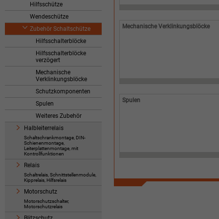
Hilfsschütze
Wendeschütze
Mechanische Verklinkungsblöcke
Zubehör Schaltschütze
Hilfsschalterblöcke
Hilfsschalterblöcke
verzögert
Mechanische
Verklinkungsblöcke
Schutzkomponenten
Spulen
Spulen
Weiteres Zubehör
Halbleiterrelais
Schaltschrankmontage, DIN-
Schienenmontage,
Leiterplattenmontage, mit
Kontrollfunktionen
Relais
Schaltrelais, Schnittstellenmodule,
Kipprelais, Hilfsrelais
Motorschutz
Motorschutzschalter,
Motorschutzrelais
Blitzschutz