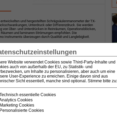
 entwickelten und hergestellten Schrägsäulenmanometer der TX-
uckschwankungen, Unterdruck oder Differenzdruck. Sie werden
g von Über- und Unterdrücken in Reinräumen, Operationsblöcken,
n Räumen und laminaren Strömungen empfohlen. Die
o Instruments überzeugen durch Qualität und Langlebigkeit.
er wird der Druck durch Verschieben einer Flüssigkeitssäule
 Messsäule bis etwa zur Hälfte mit der Messflüssigkeit befüllt. Wenn
atenschutzeinstellungen
zwischen den beiden Anschlüssen anliegt, verschiebt sich die
Seite mit dem geringeren Druck. Der Niveauunterschied ist das Maß
ere Website verwendet Cookies sowie Third-Party-Inhalte und
kies auch von außerhalb der EU, zu Statistik- und
bezwecken, um Inhalte zu personalisieren, aber auch um eine
sere User-Experience zu erreichen. Einige davon sind aus
hnischer Sicht essentiell, manche sind optional. Stimme bitte zu
TX
Schrägrohr
Pa
Technisch essentielle Cookies
75 - 0 - 75
Analytics Cookies
AWS 10
Marketing Cookies
Nein
Personalisierte Cookies