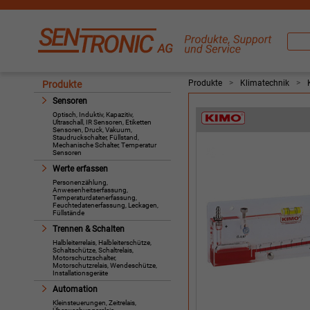
Produkte
>
Klimatechnik
>
Produkte
Sensoren
Optisch, Induktiv, Kapazitiv,
Ultraschall, IR Sensoren, Etiketten
Sensoren, Druck, Vakuum,
Staudruckschalter, Füllstand,
Mechanische Schalter, Temperatur
Sensoren
Werte erfassen
Personenzählung,
Anwesenheitserfassung,
Temperaturdatenerfassung,
Feuchtedatenerfassung, Leckagen,
Füllstände
Trennen & Schalten
Halbleiterrelais, Halbleiterschütze,
Schaltschütze, Schaltrelais,
Motorschutzschalter,
Motorschutzrelais, Wendeschütze,
Installationsgeräte
Automation
Kleinsteuerungen, Zeitrelais,