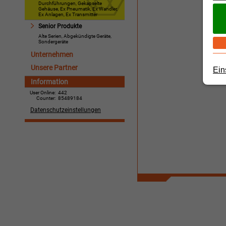
Durchführungen, Gekapselte
Gehäuse, Ex Pneumatik, Ex Wandler,
Ex Anlagen, Ex Transmitter
Senior Produkte
Alte Serien, Abgekündigte Geräte,
Sondergeräte
Unternehmen
Unsere Partner
Ein
Information
User Online:
442
Counter:
85489184
Datenschutzeinstellungen