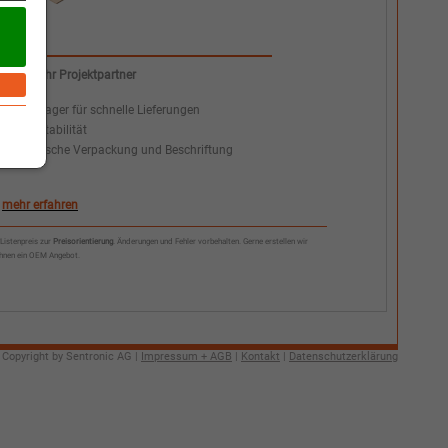
Wir als Ihr Projektpartner
+
Abruflager für schnelle Lieferungen
+
Preisstabilität
+
Spezfische Verpackung und Beschriftung
mehr erfahren
*Listenpreis zur
Preisorientierung
. Änderungen und Fehler vorbehalten. Gerne erstellen wir
Ihnen ein OEM Angebot.
 Copyright by Sentronic AG |
Impressum + AGB
|
Kontakt
|
Datenschutzerklärung