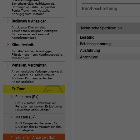
Überwachungsrelais,
Sicherheitsrelais, Halbleiterrelais,
Optokoppler, Zähler, Temperatur
Kurzbeschreibung
Regler, Transmitter, Netzteile,
Anzeigegeräte, Motoren
Bedienen & Anzeigen
Drucktaster, Drehschalter,
Technische Spezifikation
Touchpanels, Bargraph Anzeigen,
Prozessanzeigen, Leer- und
Leistung
Komplettgehäuse
Betriebsspannung
Klimatechnik
Ausführung
Klimatransmitter, Datenlogger,
Flüssigmanometer, Handmessgeräte,
Anschluss
Messsonden
Verteilen, Verdrahten
Anschlusskabel, Verlängerungskabel,
PVC+ Kabel, PUR Kabel, Stecker,
Buchsen, Kundenspezifische
Anschlusskabel
Ex Zone
Erkennen (Ex)
Exd, Exi Taster, Lichtschranken,
Reflexlichtschranken, Ex Lichtleiter,
Ex Mechanische Schalter
Messen (Ex)
Ex IR Temperatur Sensoren, Ex
Druckschalter, Ex Vakuumschalter,
Ex Drehgeber
Bedienen, Anzeigen (Ex)