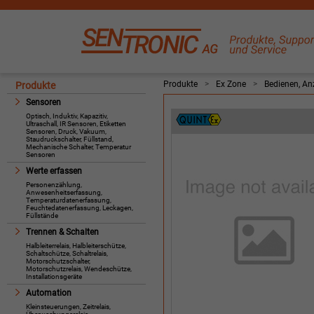
Produkte
>
Ex Zone
>
Bedienen, An
Produkte
Sensoren
Optisch, Induktiv, Kapazitiv,
Ultraschall, IR Sensoren, Etiketten
Sensoren, Druck, Vakuum,
Staudruckschalter, Füllstand,
Mechanische Schalter, Temperatur
Sensoren
Werte erfassen
Personenzählung,
Anwesenheitserfassung,
Temperaturdatenerfassung,
Feuchtedatenerfassung, Leckagen,
Füllstände
Trennen & Schalten
Halbleiterrelais, Halbleiterschütze,
Schaltschütze, Schaltrelais,
Motorschutzschalter,
Motorschutzrelais, Wendeschütze,
Installationsgeräte
Automation
Kleinsteuerungen, Zeitrelais,