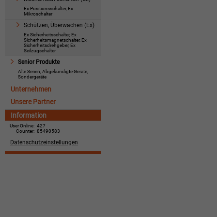
Ex Positionsschalter, Ex
Mikroschalter
Schützen, Überwachen (Ex)
Ex Sicherheitsschalter, Ex
Sicherheitsmagnetschalter, Ex
Sicherheitsdrehgeber, Ex
Seilzugschalter
Senior Produkte
Alte Serien, Abgekündigte Geräte,
Sondergeräte
Unternehmen
Unsere Partner
Information
User Online:
427
Counter:
85490583
Datenschutzeinstellungen