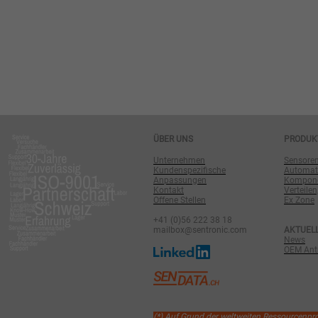
ÜBER UNS
PRODUK
Unternehmen
Sensore
Kundenspezifische
Automat
Anpassungen
Komponen
Kontakt
Verteilen
Offene Stellen
Ex Zone
+41 (0)56 222 38 18
mailbox@sentronic.com
AKTUEL
News
OEM Antr
(*) Auf Grund der weltweiten Ressourcenp