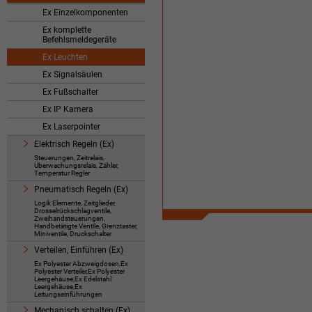
Ex Einzelkomponenten
Ex komplette
Befehlsmeldegeräte
Ex Leuchten
Ex Signalsäulen
Ex Fußschalter
Ex IP Kamera
Ex Laserpointer
Elektrisch Regeln (Ex)
Steuerungen, Zeitrelais,
Überwachungsrelais, Zähler,
Temperatur Regler
Pneumatisch Regeln (Ex)
Logik Elemente, Zeitglieder,
Drosselrückschlagventile,
Zweihandsteuerungen,
Handbetätigte Ventile, Grenztaster,
Miniventile, Druckschalter
Verteilen, Einführen (Ex)
Ex Polyester Abzweigdosen,Ex
Polyester Verteiler,Ex Polyester
Leergehäuse,Ex Edelstahl
Leergehäuse,Ex
Leitungseinführungen
Mechanisch schalten (Ex)