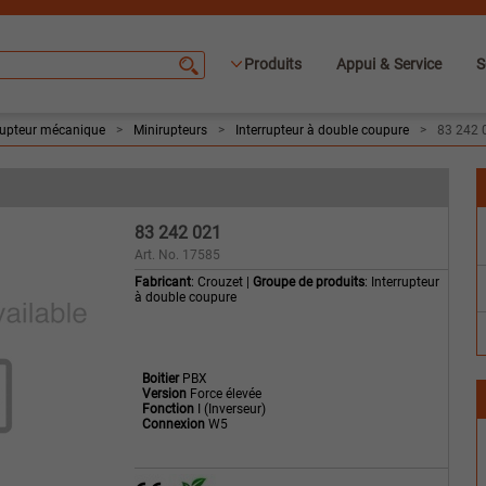
Produits
Appui & Service
S
rupteur mécanique
>
Minirupteurs
>
Interrupteur à double coupure
>
83 242 
83 242 021
Art. No. 17585
Fabricant
: Crouzet |
Groupe de produits
: Interrupteur
à double coupure
Boitier
PBX
Version
Force élevée
Fonction
I (Inverseur)
Connexion
W5