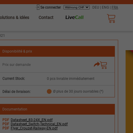
Se connecter
DEU
|
ENG
|
FRA
olutions & idées
Contact
021
Disponibilité & prix
Prix sur demande
Current Stock:
0 pcs livrable immédiatement
Ø plus de 30 jours ouvrables (*)
Délai de livraison:
Documentation
PDF
Datasheet_83-24X_EN.pdf
PDF
Datasheet_Switch-Technical_EN.pdf
PDF
Flyer_Crouzet-Railway-EN.pdf