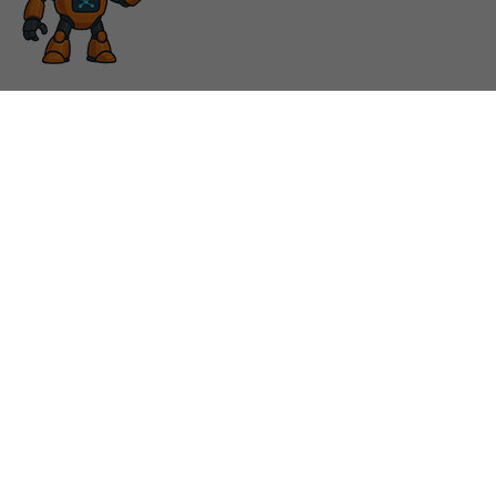
QUI SOMMES-NOUS
Société
Vos exigences
Contact
Postes vacants
+41 (0)56 222 38 18
mailbox@sentronic.com
(*) En raison des problèmes de ress