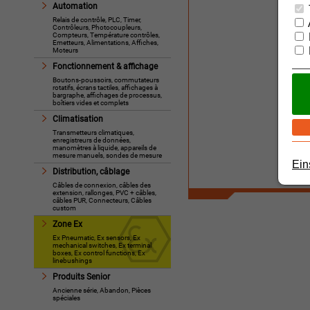
Automation
Relais de contrôle, PLC, Timer,
Contrôleurs, Photocoupleurs,
Compteurs, Température contrôles,
Emetteurs, Alimentations, Affiches,
Moteurs
Fonctionnement & affichage
Boutons-poussoirs, commutateurs
rotatifs, écrans tactiles, affichages à
bargraphe, affichages de processus,
boîtiers vides et complets
Climatisation
Transmetteurs climatiques,
enregistreurs de données,
manomètres à liquide, appareils de
mesure manuels, sondes de mesure
Ein
Distribution, câblage
Câbles de connexion, câbles des
extension, rallonges, PVC + câbles,
câbles PUR, Connecteurs, Câbles
custom
Zone Ex
Ex Pneumatic, Ex sensors, Ex
mechanical switches, Ex terminal
boxes, Ex control functions, Ex
linebushings
Produits Senior
Ancienne série, Abandon, Pièces
spéciales