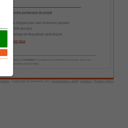
Nous, votre partenaire de projet
+
Ordre d'appel pour des livraisons rapides
+
Stabilité des prix
+
Emballage et étiquetage spécifiques
en savoir plus
*Prix catalogue pour
l'orientation
. Sous réserve de modifications et d'erreurs. Nous vous
envoyons volontiers une offre OEM.
System
- Copyright by Sentronic AG |
Impressum + AGB
|
Contact
|
Privacy Policy