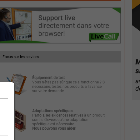
Focus sur les services
Équipement de test
Vous n'êtes pas sûr que cela fonctionne ? Si
nécessaire, testez nos produits à l'avance
sur votre demande.
Adaptations spécifiques
Parfois, les exigences relatives à un produit
sont si élevées qu'une adaptation
spécifique est nécessaire.
:
Nous pouvons vous aider!