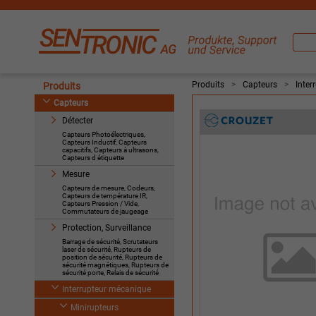
Produits
>
Capteurs
>
Inter
Produits
Capteurs
Détecter
Capteurs Photoélectriques,
Capteurs Inductif, Capteurs
capacitifs, Capteurs à ultrasons,
Capteurs d étiquette
Mesure
Capteurs de mesure, Codeurs,
Capteurs de température IR,
Capteurs Pression / Vide,
Commutateurs de jaugeage
Protection, Surveillance
Barrage de sécurité, Scrutateurs
laser de sécurité, Rupteurs de
position de sécurité, Rupteurs de
sécurité magnétiques, Rupteurs de
sécurité porte, Relais de sécurité
Interrupteur mécanique
Minirupteurs