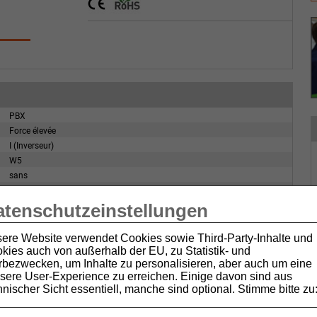
PBX
Force élevée
I (Inverseur)
W5
sans
plaques de montage avec trous
atenschutzeinstellungen
IP40
ere Website verwendet Cookies sowie Third-Party-Inhalte und
kies auch von außerhalb der EU, zu Statistik- und
bezwecken, um Inhalte zu personalisieren, aber auch um eine
sere User-Experience zu erreichen. Einige davon sind aus
hnischer Sicht essentiell, manche sind optional. Stimme bitte zu