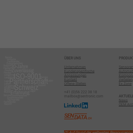
ÜBER UNS
PRODUK
Unternehmen
Sensore
Kundenspezifische
Automat
Anpassungen
Komponen
Kontakt
Verteilen
Offene Stellen
Ex Zone
+41 (0)56 222 38 18
mailbox@sentronic.com
AKTUEL
News
OEM Antr
(*) Auf Grund der weltweiten Ressourcenp