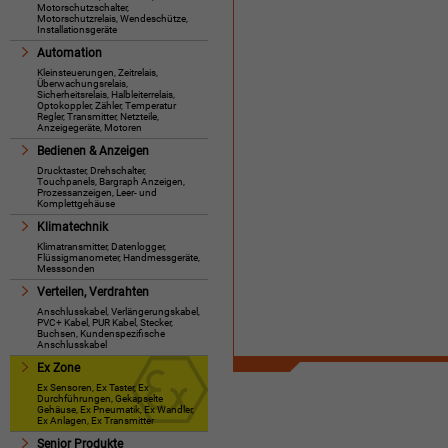
Motorschutzschalter,
Motorschutzrelais, Wendeschütze,
Installationsgeräte
Automation
Kleinsteuerungen, Zeitrelais,
Überwachungsrelais,
Sicherheitsrelais, Halbleiterrelais,
Optokoppler, Zähler, Temperatur
Regler, Transmitter, Netzteile,
Anzeigegeräte, Motoren
Bedienen & Anzeigen
Drucktaster, Drehschalter,
Touchpanels, Bargraph Anzeigen,
Prozessanzeigen, Leer- und
Komplettgehäuse
Klimatechnik
Klimatransmitter, Datenlogger,
Flüssigmanometer, Handmessgeräte,
Messsonden
Verteilen, Verdrahten
Anschlusskabel, Verlängerungskabel,
PVC+ Kabel, PUR Kabel, Stecker,
Buchsen, Kundenspezifische
Anschlusskabel
Ex Zone
Ex Sensoren, Ex Taster, Ex
Durchführungen, Gekapselte
Gehäuse, Ex Pneumatik, Ex Wandler,
Ex Anlagen, Ex Transmitter
Senior Produkte