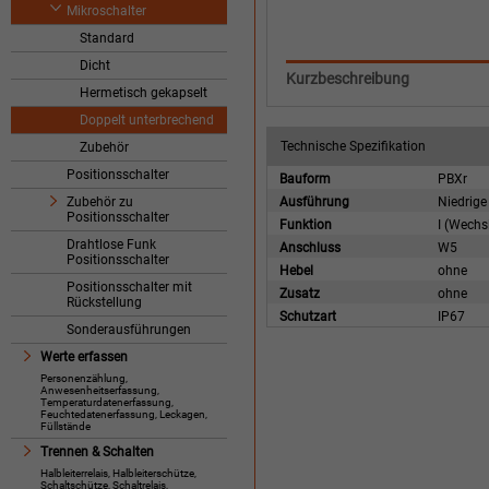
Mikroschalter
Standard
Dicht
Kurzbeschreibung
Hermetisch gekapselt
Doppelt unterbrechend
Technische Spezifikation
Zubehör
Positionsschalter
Bauform
PBXr
Zubehör zu
Ausführung
Niedrige
Positionsschalter
Funktion
I (Wechs
Drahtlose Funk
Anschluss
W5
Positionsschalter
Hebel
ohne
Positionsschalter mit
Zusatz
ohne
Rückstellung
Schutzart
IP67
Sonderausführungen
Werte erfassen
Personenzählung,
Anwesenheitserfassung,
Temperaturdatenerfassung,
Feuchtedatenerfassung, Leckagen,
Füllstände
Trennen & Schalten
Halbleiterrelais, Halbleiterschütze,
Schaltschütze, Schaltrelais,