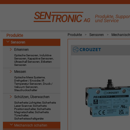
Produkte
>
Sensoren
>
Mechanisch
Produkte
Sensoren
Erkennen
Optische Sensoren, Induktive
Sensoren, Kapazitive Sensoren,
Ultraschall Sensoren, Etiketten
Sensoren
Messen
Optische Mess Systeme,
Drehgeber / Encoder, IR
Temperatur Sensoren, Druck-/
Vakuum Sensoren,
Staudruckschalter
Schützen, Überwachen
Sicherheits Lichtgitter, Sicherheits
Laser Scanner, Sicherheits
Positionsschalter, Sicherheits
Magnetschalter, Sicherheits
Türschalter,
Sicherheitsschaltgeräte
Mechanisch schalten