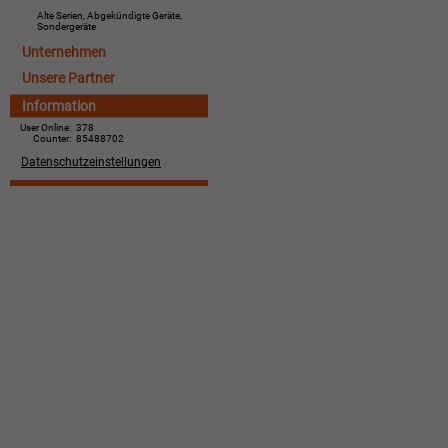
Alte Serien, Abgekündigte Geräte,
Sondergeräte
Unternehmen
Unsere Partner
Information
User Online:
378
Counter:
85488702
Datenschutzeinstellungen