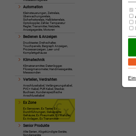
Automation
Kleinsteuerungen, Zeitrelais,
Überwachungsrelais,
Sicherheitsrelais, Halbleiterrelais,
Optokoppler, Zähler, Temperatur
Regler, Transmitter, Netzteile,
Anzeigegeräte, Motoren
Bedienen & Anzeigen
Drucktaster, Drehschalter,
Touchpanels, Bargraph Anzeigen,
Prozessanzeigen, Leer- und
Komplettgehäuse
Klimatechnik
Klimatransmitter, Datenlogger,
Flüssigmanometer, Handmessgeräte,
Messsonden
Ein
Verteilen, Verdrahten
Anschlusskabel, Verlängerungskabel,
PVC+ Kabel, PUR Kabel, Stecker,
Buchsen, Kundenspezifische
Anschlusskabel
Ex Zone
Ex Sensoren, Ex Taster, Ex
Durchführungen, Gekapselte
Gehäuse, Ex Pneumatik, Ex Wandler,
Ex Anlagen, Ex Transmitter
Senior Produkte
Alte Serien, Abgekündigte Geräte,
Sondergeräte