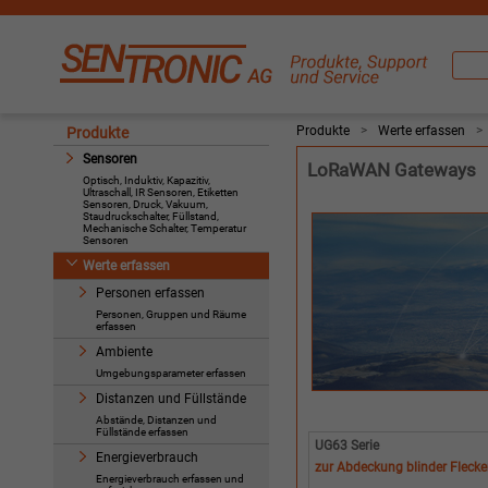
Produkte
>
Werte erfassen
>
Produkte
Sensoren
LoRaWAN Gateways
Optisch, Induktiv, Kapazitiv,
Ultraschall, IR Sensoren, Etiketten
Sensoren, Druck, Vakuum,
Staudruckschalter, Füllstand,
Mechanische Schalter, Temperatur
Sensoren
Werte erfassen
Personen erfassen
Personen, Gruppen und Räume
erfassen
Ambiente
Umgebungsparameter erfassen
Distanzen und Füllstände
Abstände, Distanzen und
Füllstände erfassen
UG63 Serie
Energieverbrauch
zur Abdeckung blinder Fleck
Energieverbrauch erfassen und