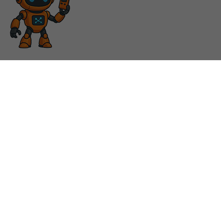
ÜBER UNS
Unternehmen
Kundenspezifische
Anpassungen
Kontakt
Offene Stellen
+41 (0)56 222 38 18
mailbox@sentronic.com
(*) Auf Grund der weltweiten Res