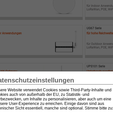
für Indoor Anwend
LoRaWan, POE, WiFi
UG67 Serie
oor Anwendungen
für hohe Reichweit
für Outdoor Anwe
LoRaWan, POE, WiFi
UPS101 Serie
aWAN Gateway
Unterbrechungsfre
atenschutzeinstellungen
für Indoor und Ou
M12 oder USB-C As
ere Website verwendet Cookies sowie Third-Party-Inhalte und
kies auch von außerhalb der EU, zu Statistik- und
bezwecken, um Inhalte zu personalisieren, aber auch um eine
sere User-Experience zu erreichen. Einige davon sind aus
hnischer Sicht essentiell, manche sind optional. Stimme bitte zu
Webshop by
Trade-System
-