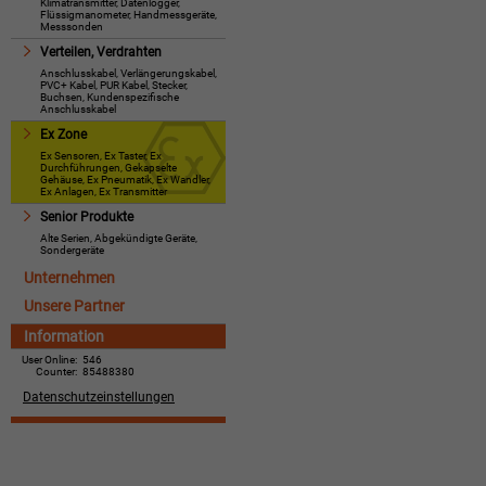
Klimatransmitter, Datenlogger,
Flüssigmanometer, Handmessgeräte,
Messsonden
Verteilen, Verdrahten
Anschlusskabel, Verlängerungskabel,
PVC+ Kabel, PUR Kabel, Stecker,
Buchsen, Kundenspezifische
Anschlusskabel
Ex Zone
Ex Sensoren, Ex Taster, Ex
Durchführungen, Gekapselte
Gehäuse, Ex Pneumatik, Ex Wandler,
Ex Anlagen, Ex Transmitter
Senior Produkte
Alte Serien, Abgekündigte Geräte,
Sondergeräte
Unternehmen
Unsere Partner
Information
User Online:
546
Counter:
85488380
Datenschutzeinstellungen