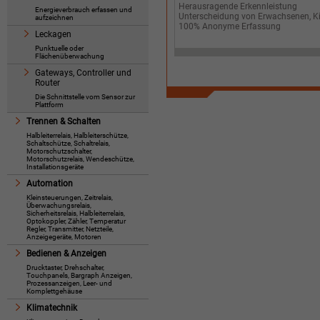
Herausragende Erkennleistung
Energieverbrauch erfassen und
Unterscheidung von Erwachsenen, Kin
aufzeichnen
100% Anonyme Erfassung
Leckagen
Punktuelle oder
Flächenüberwachung
Gateways, Controller und
Router
Die Schnittstelle vom Sensor zur
Plattform
Trennen & Schalten
Halbleiterrelais, Halbleiterschütze,
Schaltschütze, Schaltrelais,
Motorschutzschalter,
Motorschutzrelais, Wendeschütze,
Installationsgeräte
Automation
Kleinsteuerungen, Zeitrelais,
Überwachungsrelais,
Sicherheitsrelais, Halbleiterrelais,
Optokoppler, Zähler, Temperatur
Regler, Transmitter, Netzteile,
Anzeigegeräte, Motoren
Bedienen & Anzeigen
Drucktaster, Drehschalter,
Touchpanels, Bargraph Anzeigen,
Prozessanzeigen, Leer- und
Komplettgehäuse
Klimatechnik