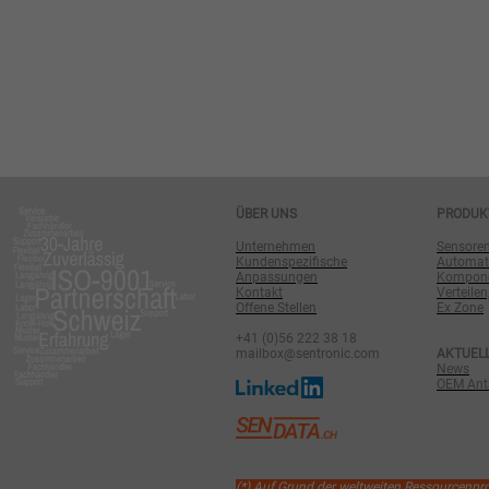
ÜBER UNS
PRODUK
Unternehmen
Sensore
Kundenspezifische
Automat
Anpassungen
Komponen
Kontakt
Verteilen
Offene Stellen
Ex Zone
+41 (0)56 222 38 18
mailbox@sentronic.com
AKTUEL
News
OEM Antr
(*) Auf Grund der weltweiten Ressourcenp